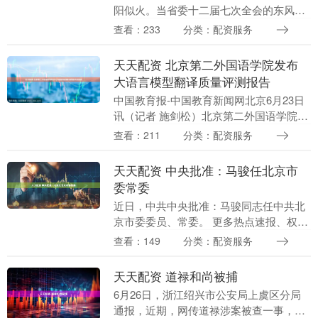
阳似火。当省委十二届七次全会的东风拂
过巴蜀大地，一场关于文化与旅游深度融
查看：233
分类：配资服务
合的实践正在这里落笔成画。6月28日，
资阳方特园区....
天天配资 北京第二外国语学院发布
大语言模型翻译质量评测报告
中国教育报-中国教育新闻网北京6月23日
讯（记者 施剑松）北京第二外国语学院今
天发布《大语言模型翻译质量评测报告
查看：211
分类：配资服务
BISU-AiTQA（v1.0）》。该评测突破....
天天配资 中央批准：马骏任北京市
委常委
近日，中共中央批准：马骏同志任中共北
京市委委员、常委。 更多热点速报、权威
资讯、深度分析尽在北京日报App....
查看：149
分类：配资服务
天天配资 道禄和尚被捕
6月26日，浙江绍兴市公安局上虞区分局
通报，近期，网传道禄涉案被查一事，系