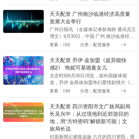
耐心和体力。今天就来聊聊六种“不好
惹”的狗狗，养之前....
天天配资 广州南沙临港经济高质量
发展大会举行
广州日报讯 （全媒体记者耿旭静 通讯员王
博文）6月30日，中国·广州·南沙临港经济
高质量发展大会举办，境内外临港经济发
查看：102
分类：配资服务
达地区的代表齐聚南沙国际会展中心，共
谋向海....
天天配资 乔伊·金加盟《超异能快
感2》 饰妮可基德曼女儿
北京时间6月30日消息，据外国媒体报
道，乔伊·金商谈加盟奇幻爱情剧情片《超
异能快感》续集，饰演妮可·基德曼的女儿
查看：199
分类：配资服务
之一，前作主演基德曼和桑德拉·布洛克回
归出演并制....
天天配资 四川资阳市文广旅局副局
长吴兴中：从过境地到近郊游目的
地，用“方特密码”解锁新可能｜文
旅局长说
封面新闻记者陈远扬 六月的四川资阳，骄