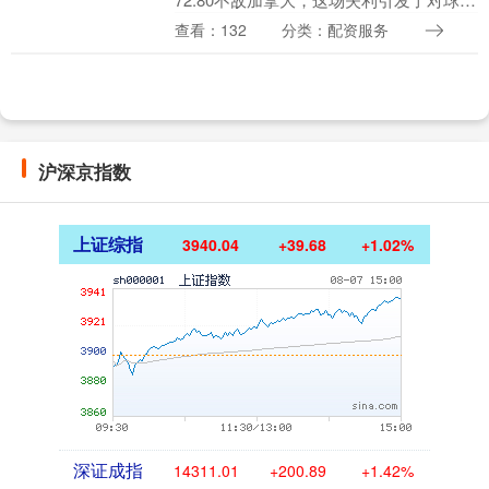
深层次问题的思考。 首先，尽管拥有三名
查看：132
分类：配资服务
混血球员，但国青的外线表现仍然乏力，
充分反....
沪深京指数
上证综指
3940.04
+39.68
+1.02%
深证成指
14311.01
+200.89
+1.42%