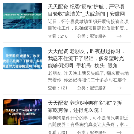
天天配资 纪委“硬核”护航，严守项
目验收“廉洁关”_大皖新闻 | 安徽网
近日，怀宁县黄墩镇组织开展衔接资金项
目验收工作，以确保项目建设质量和资金
使用效益。本次验收工作由分管副镇长带
查看：216
分类：配资服务
队，镇纪委书记、相关镇村干部共同参
与，其中镇纪委深度....
天天配资 老朋友，昨夜想起你时，
我忍不住流下了眼泪，多希望时光
能够倒流啊_手机号_枕头_眼角
老朋友, 昨天晚上我又失眠了, 翻来覆去地
想着你. 你还记得咱们二十多岁时在那个小
饭馆里喝酒的样子吗?你总是 一杯接一杯 ,
查看：121
分类：配资服务
说要把所有的烦恼都灌醉. 那时候我....
天天配资 养这6种狗有多“坑”？拆
家吃穷你，还得跑医院！
养狗狗是件开心的事，可不是每只狗都适
合随便养！有些狗狗真会让人头疼，家里
乱糟糟、钱包空荡荡不说，还得考验你的
查看：201
分类：配资服务