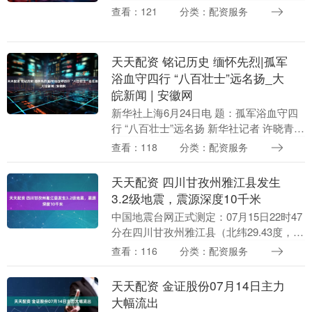
该局正在办理的一起刑事案件。 今年5月
查看：121
分类：配资服务
以来，警方接大量群众报警，并关注到网
络上道禄骗取....
天天配资 铭记历史 缅怀先烈|孤军
浴血守四行 “八百壮士”远名扬_大
皖新闻 | 安徽网
新华社上海6月24日电 题：孤军浴血守四
行 “八百壮士”远名扬 新华社记者 许晓青
上海苏州河北岸，光复路1号至21号，肃
查看：118
分类：配资服务
穆的混凝土建筑外墙上，悬挂着“全国重
点....
天天配资 四川甘孜州雅江县发生
3.2级地震，震源深度10千米
中国地震台网正式测定：07月15日22时47
分在四川甘孜州雅江县（北纬29.43度，东
经101.09度）发生3.2级地震，震源深度10
查看：116
分类：配资服务
千米。....
天天配资 金证股份07月14日主力
大幅流出