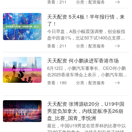
3.77%，主力净量(dde大单净额/流通股)为
查看：211
分类：配资服务
1.29%，两市排名....
天天配资 5天4板！半年报行情，来
了！
今日早盘，A股小幅震荡调整，创业板指
盘中跌逾1%，北证50下试1400点支撑，
上证指数、深证成指等微幅飘绿，小盘成
查看：211
分类：配资服务
长股则表现较为活跃，中证1000指数逆势
飘红。....
天天配资 何小鹏谈进军香港市场
6月12日，小鹏汽车董事长、CEO何小鹏
在2025香港车博会上表示，小鹏汽车期望
成为首批把高阶智能辅助驾驶带到香港的
查看：190
分类：配资服务
公司。他称：小鹏汽车正在做几件事情。
首先是相....
天天配资 张博源砍20分，U19中国
男篮负加拿大，内线篮板净丢26崩
盘_比赛_国青_李悦洲
最近，中国U19男篮在世界杯的比赛中以
72:80不敌加拿大，这场失利引发了对球队