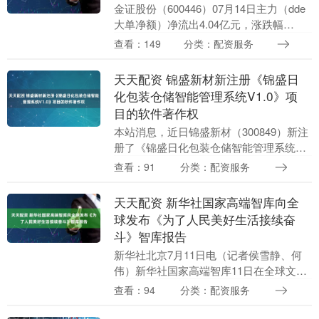
金证股份（600446）07月14日主力（dde
大单净额）净流出4.04亿元，涨跌幅
为-6.94%，主力净量(dde大单净额/流通
查看：149
分类：配资服务
股)为-2.20%，两市排名5....
天天配资 锦盛新材新注册《锦盛日
化包装仓储智能管理系统V1.0》项
目的软件著作权
本站消息，近日锦盛新材（300849）新注
册了《锦盛日化包装仓储智能管理系统
V1.0》项目的软件著作权。今年以来锦盛
查看：91
分类：配资服务
新材新注册软件著作权1个。结合公司
2024年....
天天配资 新华社国家高端智库向全
球发布《为了人民美好生活接续奋
斗》智库报告
新华社北京7月11日电（记者侯雪静、何
伟）新华社国家高端智库11日在全球文明
对话部长级会议上面向全球发布中英文智
查看：94
分类：配资服务
库报告《为了人民美好生活接续奋斗——
巩固拓展脱贫....