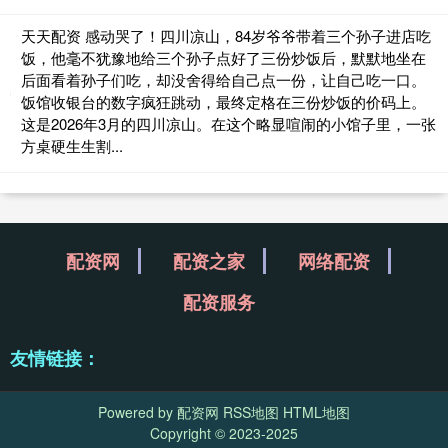
天天配资 感动哭了！四川凉山，84岁爷爷带着三个孙子进店吃
饭，他毫不犹豫地给三个孙子点好了三份炒饭后，默默地坐在
后面看着孙子们吃，却没舍得给自己点一份，让自己吃一口。
饭馆收银台的数字疯狂跳动，最终定格在三份炒饭的价码上。
这是2026年3月的四川凉山。在这个略显喧闹的小馆子里，一张
方桌硬生生割...
配资网
配资之家
网络配资
配资服务
友情链接：
Powered by
配资网
RSS地图
HTML地图
Copyright
© 2023-2025