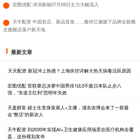
​宏图优配 泽润新能07月08日主力大幅流入
​天牛配资 中国首店、新品首发……雅诗兰黛旗下品牌全新概
念旗舰店落户新天地
最新文章
天天配资 新冠冲上热搜？上海疾控详解大热天病毒活跃原因
宏图优配 世联赛总决赛中国男排1比3不敌日本队止步八
强，“东道主红利”恐明年失效
天盈财富 硕士生变身策展人+主播，浦东农博会来了一群最
会“整活”的新农人
天牛配资 到2030年实现AI+卫生健康应用场景在医疗机构全覆
盖，这份规划发布