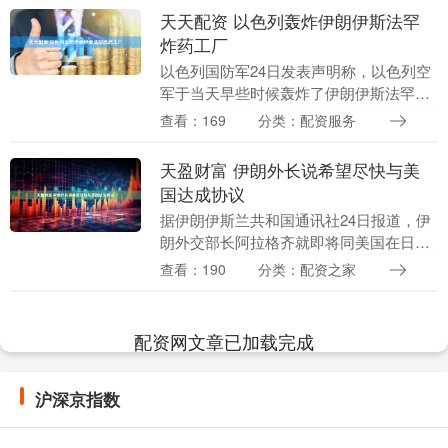
天天配资 以色列轰炸伊朗伊斯法罕
炸药工厂
以色列国防军24日发表声明称，以色列空
军于当天早些时候轰炸了伊朗伊斯法罕地
区的关键炸药生产工厂。 声明称，该工厂
查看：169
分类：配资服务
被用于为各种武器制造炸药。以色列曾在
2025年6....
天盈财富 伊朗外长说希望尽快与美
国达成协议
据伊朗伊斯兰共和国通讯社24日报道，伊
朗外交部长阿拉格齐就即将同美国在日内
瓦举行新一轮谈判表示，伊朗希望尽快达
查看：190
分类：配资之家
成一项公正公平的协议。 阿拉格齐当天在
社交媒体上表....
配资网文章已加载完成
沪深京指数