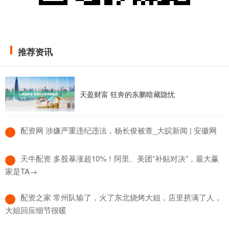
推荐资讯
天盈财富 狂奔的东鹏暗藏隐忧
​配资网 涉嫌严重违纪违法，杨长俊被查_大皖新闻 | 安徽网
​天牛配资 多股暴涨超10%！阿里、美团“补贴对决”，最大赢
家是TA→
​配资之家 常州队输了，火了东北烧烤大姐，店里挤满了人，
大姐回应细节很暖