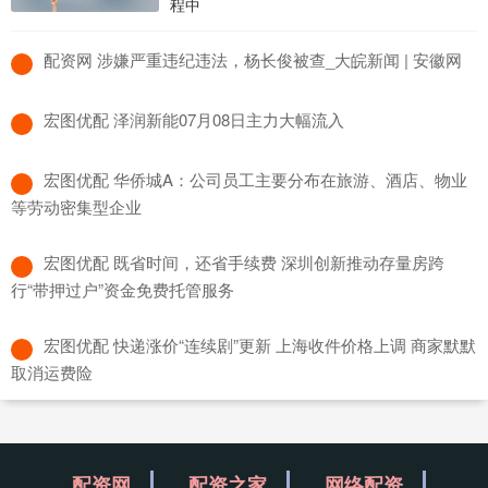
程中
​配资网 涉嫌严重违纪违法，杨长俊被查_大皖新闻 | 安徽网
​宏图优配 泽润新能07月08日主力大幅流入
​宏图优配 华侨城A：公司员工主要分布在旅游、酒店、物业
等劳动密集型企业
​宏图优配 既省时间，还省手续费 深圳创新推动存量房跨
行“带押过户”资金免费托管服务
​宏图优配 快递涨价“连续剧”更新 上海收件价格上调 商家默默
取消运费险
配资网
配资之家
网络配资