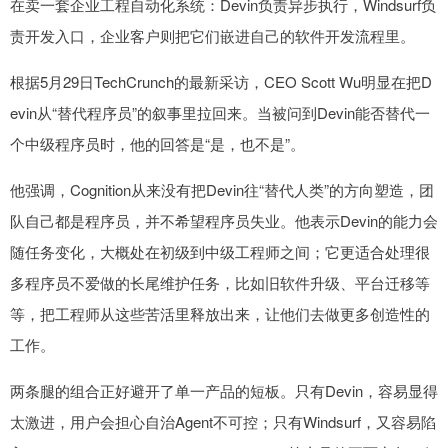
在卖一套企业工程自动化系统：Devin负责异步执行，Windsurf负
责开发入口，企业客户则把它们嵌进自己的软件开发流程里。
根据5月29日TechCrunch的最新采访，CEO Scott Wu明显在把D
evin从“替代程序员”的叙事里拉回来。当被问到Devin能否替代一
个中级程序员时，他的回答是“是，也不是”。
他强调，Cognition从来没有把Devin往“替代人类”的方向塑造，团
队自己都是程序员，并不希望程序员失业。他表示Devin的能力会
随任务变化，大概处在初级到中级工程师之间；它更适合处理很
多程序员不爱做的长尾维护任务，比如旧软件升级、平台迁移等
等，把工程师从这些苦活里释放出来，让他们去做更多创造性的
工作。
两条腿的组合正好避开了单一产品的短板。只有Devin，容易显得
太激进，用户会担心自治Agent不可控；只有Windsurf，又容易陷