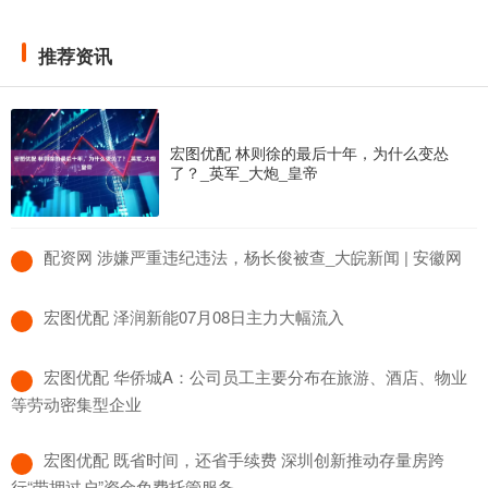
推荐资讯
宏图优配 林则徐的最后十年，为什么变怂
了？_英军_大炮_皇帝
​配资网 涉嫌严重违纪违法，杨长俊被查_大皖新闻 | 安徽网
​宏图优配 泽润新能07月08日主力大幅流入
​宏图优配 华侨城A：公司员工主要分布在旅游、酒店、物业
等劳动密集型企业
​宏图优配 既省时间，还省手续费 深圳创新推动存量房跨
行“带押过户”资金免费托管服务