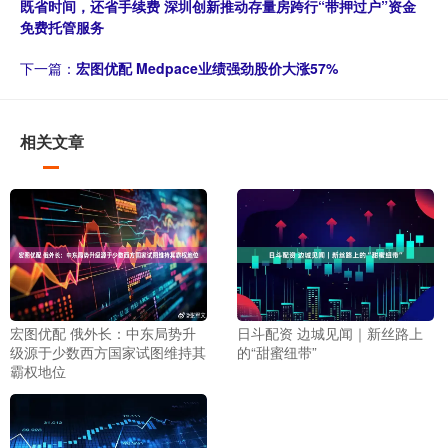
既省时间，还省手续费 深圳创新推动存量房跨行“带押过户”资金
免费托管服务
下一篇：
宏图优配 Medpace业绩强劲股价大涨57%
相关文章
宏图优配 俄外长：中东局势升
日斗配资 边城见闻｜新丝路上
级源于少数西方国家试图维持其
的“甜蜜纽带”
霸权地位