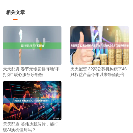
相关文章
天天配资 春节无锡党群阵地“不
天天配资 32家公募机构旗下46
打烊” 暖心服务乐融融
只权益产品今年以来净值翻倍
天天配资 英伟达新芯片，能打
破AI换机僵局吗？