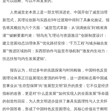
是可以阻断、可以不再复发的。
人类减贫史本质上是一部文明演进史。中国开创了减贫治理
新范式，其理论创新与实践在5年过渡期中得到了具象化验证。报
告将其概括为六个方面：“减贫范式革新：从‘涓滴效应’到‘精准滴
灌’”“破解要素约束：‘弱鸟先飞’理论与资源激活”“创新制度设计：
建立贫困动态治理体系”“优化路径安排：‘千万工程’与城乡融合发
展”“推进区域协同：东西部协作与益贫市场机制”“激发内生动力：
扶志扶智与内生发展逻辑”。
报告认为，经过多年的实践探索与时间检验，中国特色反贫
困理论体系正日益展现出更强的科学性，这一进程标志着中国减
贫事业从“生存型保障”向“发展型文明”跃升的质变：它不仅是经济
指标的改善，更是对“什么是发展”“如何实现人的全面发展”等命题
的创造性回应，为人类文明进步提供了兼具实践理性与人文关怀
的中国答卷，形成了中国特色反贫困理论。其核心价值在于阐明