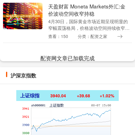
天盈财富 Moneta Markets外汇:金
价波动空间收窄持稳
4月30日，国际黄金市场近期呈现明显的
窄幅震荡格局，价格波动空间持续收窄，
多空双方均缺乏强势主导。投资者在美联
查看：150
分类：配资之家
储议息决议前对方向选择保持高度谨慎，
避险与获利的力....
配资网文章已加载完成
沪深京指数
上证综指
3940.04
+39.68
+1.02%