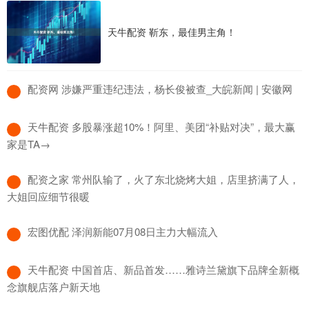
天牛配资 靳东，最佳男主角！
​配资网 涉嫌严重违纪违法，杨长俊被查_大皖新闻 | 安徽网
​天牛配资 多股暴涨超10%！阿里、美团“补贴对决”，最大赢
家是TA→
​配资之家 常州队输了，火了东北烧烤大姐，店里挤满了人，
大姐回应细节很暖
​宏图优配 泽润新能07月08日主力大幅流入
​天牛配资 中国首店、新品首发……雅诗兰黛旗下品牌全新概
念旗舰店落户新天地