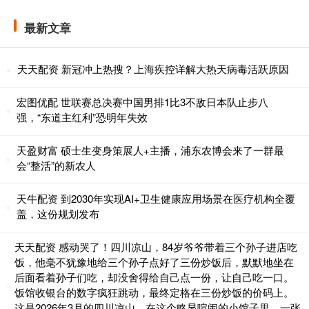
最新文章
天天配资 新冠冲上热搜？上海疾控详解大热天病毒活跃原因
宏图优配 世联赛总决赛中国男排1比3不敌日本队止步八
强，“东道主红利”恐明年失效
天盈财富 硕士生变身策展人+主播，浦东农博会来了一群最
会“整活”的新农人
天牛配资 到2030年实现AI+卫生健康应用场景在医疗机构全覆
盖，这份规划发布
天天配资 感动哭了！四川凉山，84岁爷爷带着三个孙子进店吃
饭，他毫不犹豫地给三个孙子点好了三份炒饭后，默默地坐在
后面看着孙子们吃，却没舍得给自己点一份，让自己吃一口。
饭馆收银台的数字疯狂跳动，最终定格在三份炒饭的价码上。
这是2026年3月的四川凉山。在这个略显喧闹的小馆子里，一张