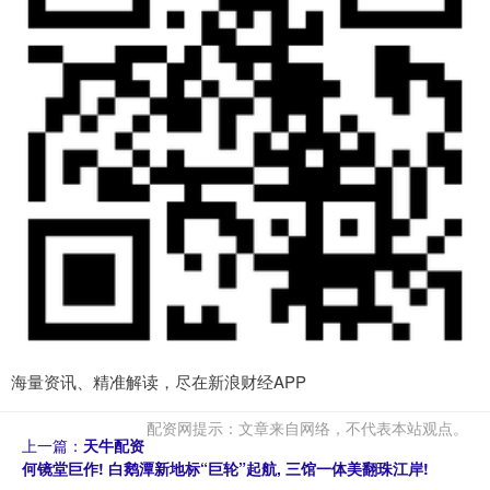
海量资讯、精准解读，尽在新浪财经APP
配资网提示：文章来自网络，不代表本站观点。
上一篇：
天牛配资
何镜堂巨作! 白鹅潭新地标“巨轮”起航, 三馆一体美翻珠江岸!