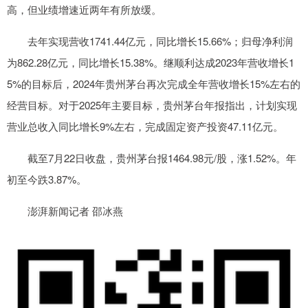
高，但业绩增速近两年有所放缓。
去年实现营收1741.44亿元，同比增长15.66%；归母净利润
为862.28亿元，同比增长15.38%。继顺利达成2023年营收增长1
5%的目标后，2024年贵州茅台再次完成全年营收增长15%左右的
经营目标。对于2025年主要目标，贵州茅台年报指出，计划实现
营业总收入同比增长9%左右，完成固定资产投资47.11亿元。
截至7月22日收盘，贵州茅台报1464.98元/股，涨1.52%。年
初至今跌3.87%。
澎湃新闻记者 邵冰燕