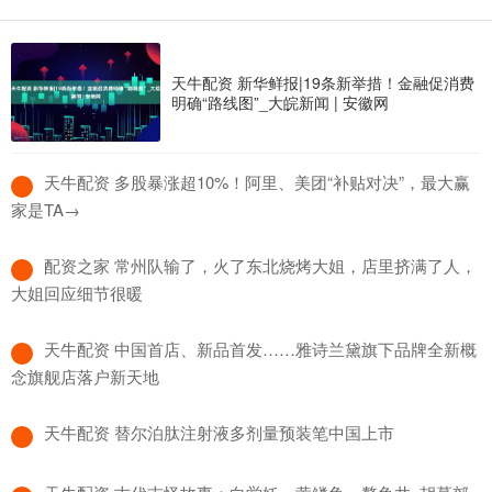
天牛配资 新华鲜报|19条新举措！金融促消费
明确“路线图”_大皖新闻 | 安徽网
​天牛配资 多股暴涨超10%！阿里、美团“补贴对决”，最大赢
家是TA→
​配资之家 常州队输了，火了东北烧烤大姐，店里挤满了人，
大姐回应细节很暖
​天牛配资 中国首店、新品首发……雅诗兰黛旗下品牌全新概
念旗舰店落户新天地
​天牛配资 替尔泊肽注射液多剂量预装笔中国上市