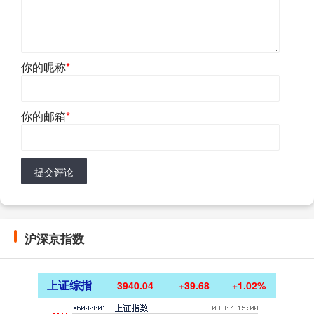
你的昵称
*
你的邮箱
*
提交评论
沪深京指数
上证综指
3940.04
+39.68
+1.02%