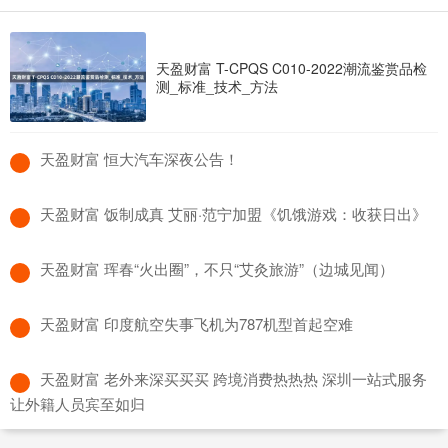
天盈财富 T-CPQS C010-2022潮流鉴赏品检
测_标准_技术_方法
​天盈财富 恒大汽车深夜公告！
​天盈财富 饭制成真 艾丽·范宁加盟《饥饿游戏：收获日出》
​天盈财富 珲春“火出圈”，不只“艾灸旅游”（边城见闻）
​天盈财富 印度航空失事飞机为787机型首起空难
​天盈财富 老外来深买买买 跨境消费热热热 深圳一站式服务
让外籍人员宾至如归