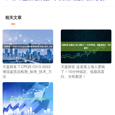
相关文章
天盈财富 T-CPQS C010-2022
天盈财富 这道菜上海人爱疯
潮流鉴赏品检测_标准_技术_方
了！10分钟搞定、低脂高蛋
法
白、冷热都灵！