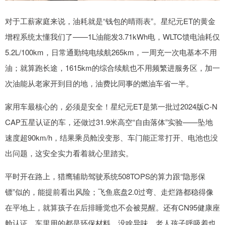
对于工薪家庭来说，油耗就是“钱包的晴雨表”。星纪元ET的黄金
增程系统太懂我们了——1L油能发3.71kWh电，WLTC馈电油耗仅
5.2L/100km，日常通勤纯电续航265km，一周充一次电基本不用
油；就算跑长途，1615km的综合续航也不用频繁进服务区，加一
次油能从老家开到目的地，油费比同事的燃油车省一半。
家用车最核心的，必须是安全！星纪元ET是第一批过2024版C-N
CAP五星认证的车，还做过31.9米高空“自由落体”实验——坠地
速度超90km/h，结果乘员舱没变形、车门能正常打开、电池也没
出问题，这安全实力看着就心里踏实。
平时开在路上，猎鹰辅助驾驶系统508TOPS的算力跟“隐形保
镖”似的，能提前看出风险；飞鱼底盘2.0过弯、走烂路都稳得像
在平地上，就算孩子在后排睡觉也不会被晃醒。还有CN95健康座
舱认证，车里用的都是环保材料，没啥异味，老人孩子呼吸着也