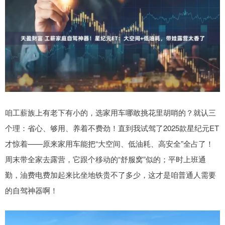
咱工薪族上有老下有小的，选家用车哪敢挑花里胡哨的？就认三
个理：省心、够用、养着不费劲！直到我试驾了2025款星纪元ET
才惊着——原来家用车能把“大空间、低油耗、高安全”全占了！
周末带全家去露营，它跟个移动的“舒服窝”似的；平时上班通
勤，油费电费加起来比坐地铁贵不了多少，这才是咱普通人需要
的自驾神器啊！