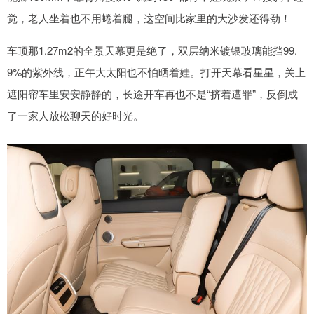
觉，老人坐着也不用蜷着腿，这空间比家里的大沙发还得劲！
车顶那1.27m2的全景天幕更是绝了，双层纳米镀银玻璃能挡99.
9%的紫外线，正午大太阳也不怕晒着娃。打开天幕看星星，关上
遮阳帘车里安安静静的，长途开车再也不是“挤着遭罪”，反倒成
了一家人放松聊天的好时光。