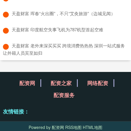
​天盈财富 珲春“火出圈”，不只“艾灸旅游”（边城见闻）
​天盈财富 印度航空失事飞机为787机型首起空难
​天盈财富 老外来深买买买 跨境消费热热热 深圳一站式服务
让外籍人员宾至如归
配资网
配资之家
网络配资
配资服务
友情链接：
Powered by
配资网
RSS地图
HTML地图