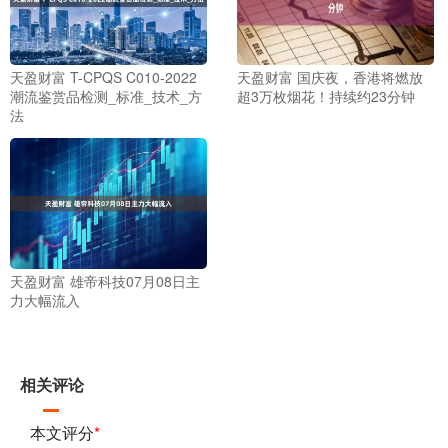
天盈财富 T-CPQS C010-2022
天盈财富 国庆夜，香港将燃放
潮流鉴赏品检测_标准_技术_方
超3万枚烟花！持续约23分钟
法
天盈财富 雄帝科技07月08日主
力大幅流入
相关评论
本文评分
*