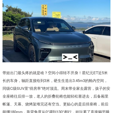
带娃出门最头疼的就是啥？空间小得转不开身！星纪元ET近5米
长的车身，轴距直接给到3米，硬生生造出3.45m3的舱内空间，
同级C级SUV里“得房率”绝对顶流。周末带全家去露营，孩子的安
全座椅往后排一放，老人的折叠轮椅也能轻松塞进去，后备厢里
帐篷、天幕、烧烤架堆完还有空当。更贴心的是后排座椅，前后
能挪180mm，靠背角度从0°调到130°都行，娃玩累了直接躺平睡