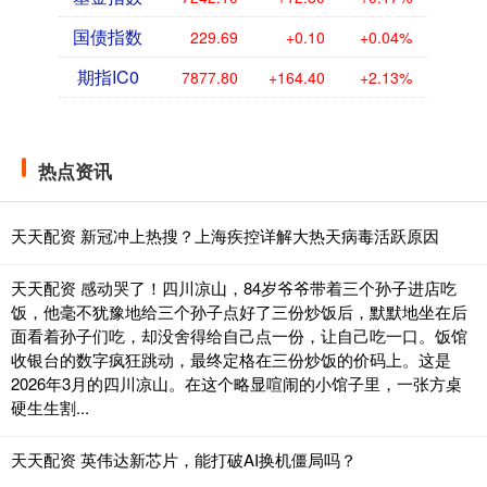
国债指数
229.69
+0.10
+0.04%
期指IC0
7877.80
+164.40
+2.13%
热点资讯
天天配资 新冠冲上热搜？上海疾控详解大热天病毒活跃原因
天天配资 感动哭了！四川凉山，84岁爷爷带着三个孙子进店吃
饭，他毫不犹豫地给三个孙子点好了三份炒饭后，默默地坐在后
面看着孙子们吃，却没舍得给自己点一份，让自己吃一口。饭馆
收银台的数字疯狂跳动，最终定格在三份炒饭的价码上。这是
2026年3月的四川凉山。在这个略显喧闹的小馆子里，一张方桌
硬生生割...
天天配资 英伟达新芯片，能打破AI换机僵局吗？