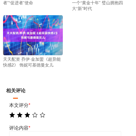
者”“促进者”使命
一个“黄金十年” 璧山拥抱四
大“新”时代
天天配资 乔伊·金加盟《超异能
快感2》 饰妮可基德曼女儿
相关评论
本文评分
*
评论内容
*